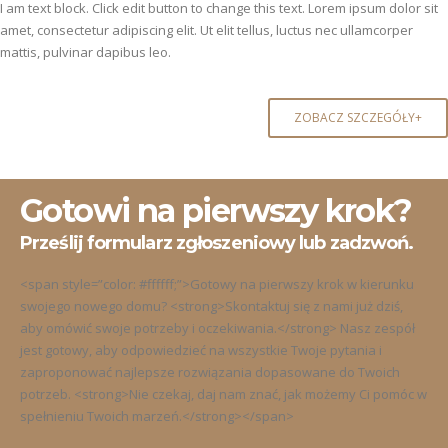
I am text block. Click edit button to change this text. Lorem ipsum dolor sit
amet, consectetur adipiscing elit. Ut elit tellus, luctus nec ullamcorper
mattis, pulvinar dapibus leo.
ZOBACZ SZCZEGÓŁY+
Gotowi na pierwszy krok?
Prześlij formularz zgłoszeniowy lub zadzwoń.
<span style=”color: #ffffff;”>Gotowy na pierwszy krok w kierunku
swojego nowego domu? <strong>Skontaktuj się z nami już dziś,
aby omówić swoje potrzeby i oczekiwania.</strong> Nasz zespół
jest gotowy, aby odpowiedzieć na wszystkie Twoje pytania i
zaproponować najlepsze rozwiązania dopasowane do Twoich
potrzeb. <strong>Nie czekaj, daj nam znać, jak możemy Ci pomóc w
spełnieniu Twoich marzeń.</strong></span>