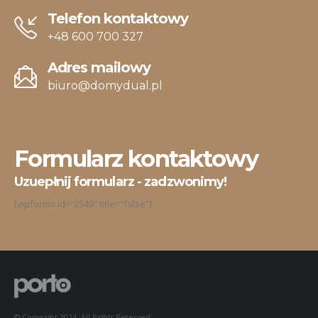
Telefon kontaktowy
+48 600 700 327
Adres mailowy
biuro@domydual.pl
Formularz kontaktowy
Uzuepłnij formularz - zadzwonimy!
[wpforms id=”2549″ title=”false”]
© Copyright 2024. All Rights Reserved.